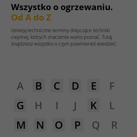
Wszystko o ogrzewaniu.
Od A do Z
Istnieją techniczne terminy dotyczące techniki
cieplnej, których znaczenie warto poznać. Tutaj
znajdziesz wszystko o czym powinieneś wiedzieć.
A
B
C
D
E
F
G
H
I
J
K
L
M
N
O
P
Q
R