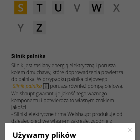
S
T
U
V
W
X
Y
Z
Silnik palnika
Silnik jest zasilany energią elektryczną i porusza
kołem dmuchawy, które doprowadzenia powietrza
do palnika. W przypadku palnika olejowego
Silnik palnika
porusza również pompą olejową.
Weishaupt gwarantuje jakość tego ważnego
komponentu i potwierdza to własnym znakiem
jakości
- Silniki elektryczne firma Weishaupt produkuje od
dziesięcioleci we własnym zakresie, zgodnie z
najwyższymi standardami jakości.
Close
Używamy plików
Sprawność