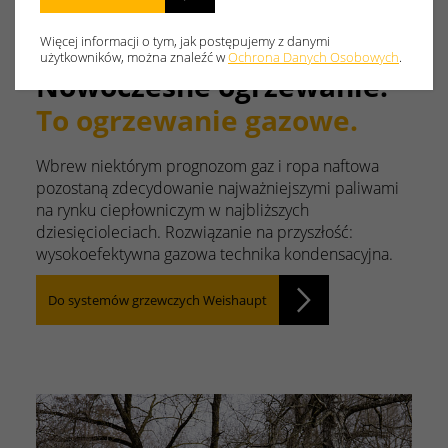
Więcej informacji o tym, jak postępujemy z danymi
użytkowników, można znaleźć w
Ochrona Danych Osobowych
.
Nowoczesne ogrzewanie.
To ogrzewanie gazowe.
Wbrew niektórym prognozom gaz i ropa naftowa
pozostaną zdecydowanie najważniejszymi paliwami
na rynku ciepłowniczym w najbliższych
dziesięcioleciach. Rozwiązanie na przyszłość:
wysokoefektywna gazowa technika kondensacyjna.
Do systemów grzewczych Weishaupt