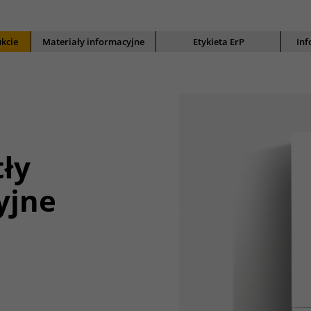
kcie
Materiały informacyjne
Etykieta ErP
Inf
ły
yjne