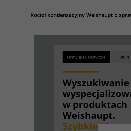
Kocioł kondensacyjny Weishaupt o spraw
Wyniki wyszuk
Back
Firmy specjalistyczne
Biura
Ładowanie wyników
Wyszukiwanie 
wyspecjalizow
w produktach
Weishaupt.
Szybkie i łatwe