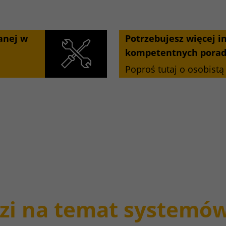
anej w
Potrzebujesz więcej in
kompetentnych porad
Poproś tutaj o osobistą
zi na temat systemów