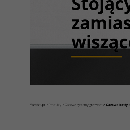
Stojąc
zamias
wisząc
Weishaupt
Produkty
Gazowe systemy grzewcze
Gazowe kotły 