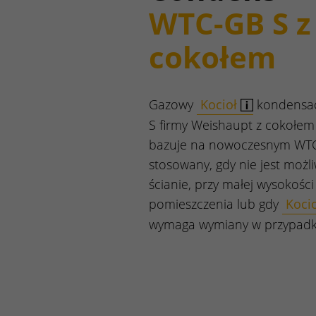
WTC-GB S z
cokołem
Gazowy
Kocioł
kondensac
S firmy Weishaupt z cokoł
bazuje na nowoczesnym WTC-
stosowany, gdy nie jest moż
ścianie, przy małej wysokości
pomieszczenia lub gdy
Koci
wymaga wymiany w przypadk