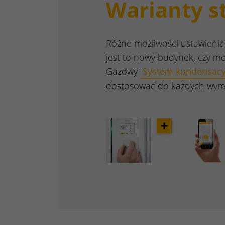
Warianty st
Różne możliwości ustawienia 
jest to nowy budynek, czy mo
Gazowy
System kondensac
dostosować do każdych wy
Opener