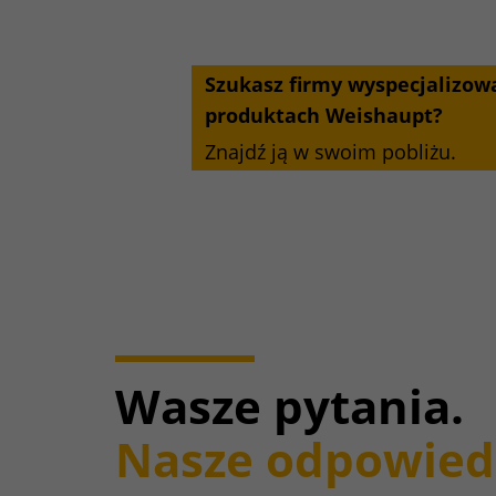
Szukasz firmy wyspecjalizow
produktach Weishaupt?
Znajdź ją w swoim pobliżu.
Wasze pytania.
Nasze odpowied