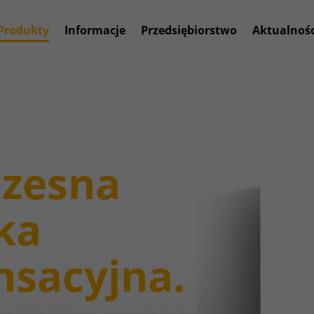
Produkty
Informacje
Przedsiębiorstwo
Aktualnośc
zesna
ka
sacyjna.