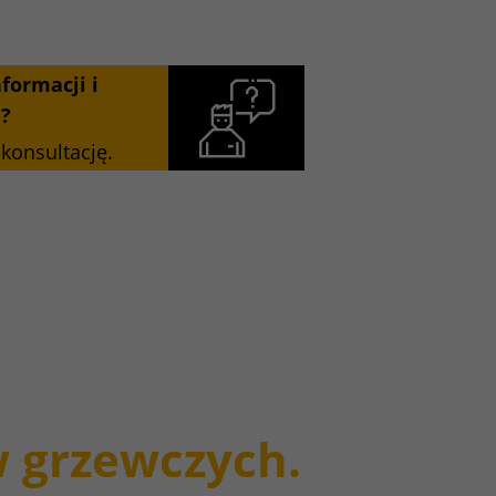
formacji i
?
 konsultację.
 grzewczych.