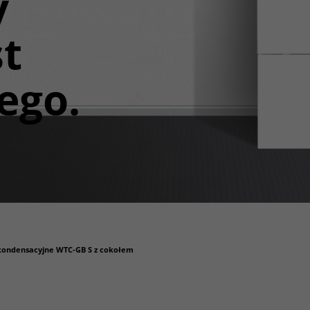
y
t
ego.
kondensacyjne WTC-GB S z cokołem