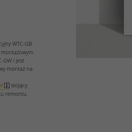
yjny WTC-GB
em montażowym
GW i jest
liwy montaż na
oł
stojący
u remontu.