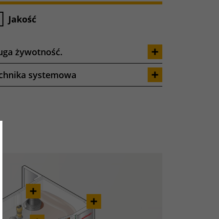
Jakość
uga żywotność.
chnika systemowa
ose