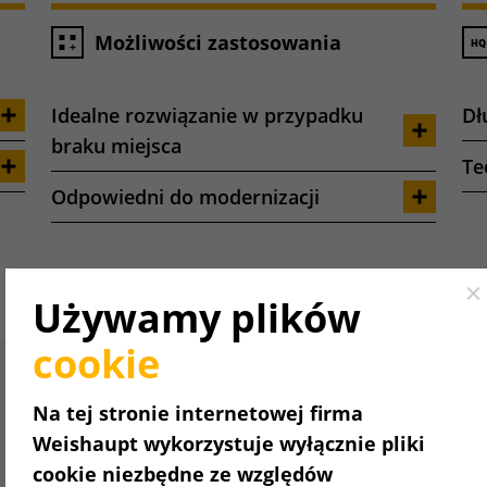
Możliwości zastosowania
Idealne rozwiązanie w przypadku
Dł
braku miejsca
Te
Odpowiedni do modernizacji
Cl
Używamy plików
cookie
Na tej stronie internetowej firma
Weishaupt wykorzystuje wyłącznie pliki
cookie niezbędne ze względów